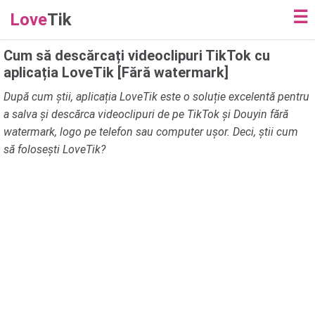
☰
Love
Tik
Cum să descărcați videoclipuri TikTok cu
aplicația LoveTik [Fără watermark]
După cum știi, aplicația LoveTik este o soluție excelentă pentru
a salva și descărca videoclipuri de pe TikTok și Douyin fără
watermark, logo pe telefon sau computer ușor. Deci, știi cum
să folosești LoveTik?