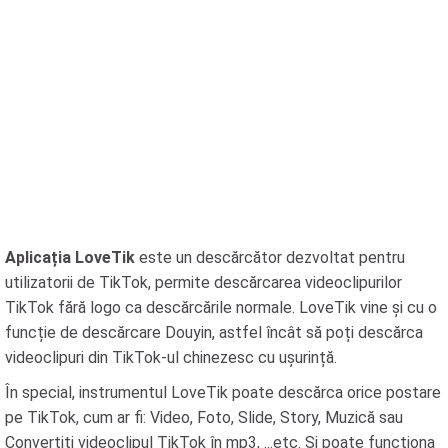
Aplicația LoveTik
este un descărcător dezvoltat pentru
utilizatorii de TikTok, permite descărcarea videoclipurilor
TikTok fără logo ca descărcările normale. LoveTik vine și cu o
funcție de descărcare Douyin, astfel încât să poți descărca
videoclipuri din TikTok-ul chinezesc cu ușurință.
În special, instrumentul LoveTik poate descărca orice postare
pe TikTok, cum ar fi: Video, Foto, Slide, Story, Muzică sau
Convertiți videoclipul TikTok în mp3, ...etc. Și poate funcționa