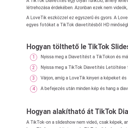
A TikTok Diavetítés egy olyan funkció, amely lehe
létrehozása érdekében. Azonban ezek nem videók,
A LoveTik eszközzel ez egyszerű és gyors. A LoveTi
egyes fotókat a TikTok diavetítésből HD minőség
Hogyan tölthető le TikTok Slide
Nyissa meg a Diavetítést a TikTokon és máso
Nyissa meg a TikTok Diavetítés Letöltése f
Várjon, amíg a LoveTik kinyeri a képeket és 
A befejezés után minden kép és hang a diav
Hogyan alakítható át TikTok Di
A TikTok-on a slideshow nem videó, csak képek, am