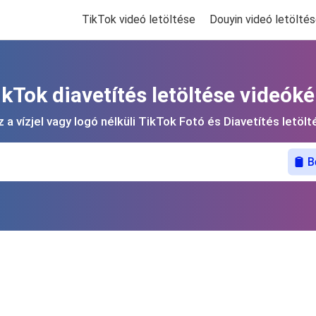
TikTok videó letöltése
Douyin videó letölté
ikTok diavetítés letöltése videóké
 a vízjel vagy logó nélküli TikTok Fotó és Diavetítés letöl
B