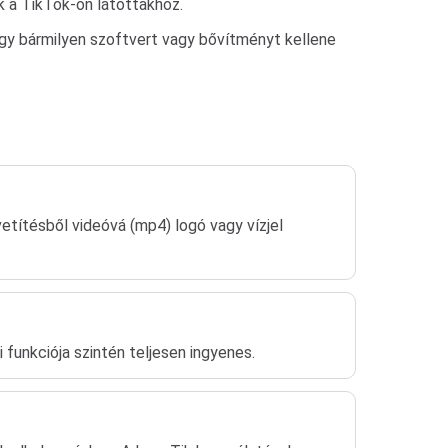
k a TikTok-on látottakhoz.
ogy bármilyen szoftvert vagy bővítményt kellene
etítésből videóvá (mp4) logó vagy vízjel
 funkciója szintén teljesen ingyenes.