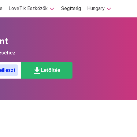
se
LoveTik Eszközök
Segítség
Hungary
nt
téséhez
Letöltés
eilleszt