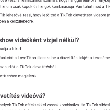
tővé teszi a felhasználók számára, hogy hanggal ellátott fényk
 hanem csak képek és hangok kombinációja. Van tehát mód a Ti
k lehetővé teszi, hogy letöltsd a TikTok diavetítést videóra (mp
ben a készülékedre.
show videóként vízjel nélkül?
lja a linket.
unkciót a LoveTikon, illessze be a diavetítés linkjét a kereső
az audiót a TikTok diavetítésből.
etítésben megjelenik.
avetítés videóvá?
elyek TikTok effektekkel vannak kombinálva. Ha TikTok slidesh