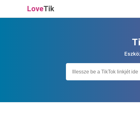
Love
Tik
T
Eszköz