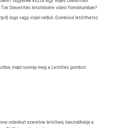
épeket tegyenek közzé egy teljes Diavetítés
kTok Diavetítés letöltésére videó formátumban?
4) logo vagy vízjel nélkül. Ezenkívül letölthetsz
mezőbe, majd nyomja meg a Letöltés gombot.
ow videókat szeretne letölteni, használhatja a