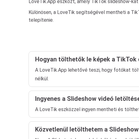
LoveTik.App eszközt, amely TikTok slideshow-kat v
Különösen, a LoveTik segítségével mentheti a TikT
telepítenie.
Hogyan tölthetők le képek a TikTok 
A LoveTik.App lehetővé teszi, hogy fotókat tölt
nélkül.
Ingyenes a Slideshow videó letöltés
A LoveTik eszközzel ingyen mentheti és töltheti
Közvetlenül letölthetem a Slidesho