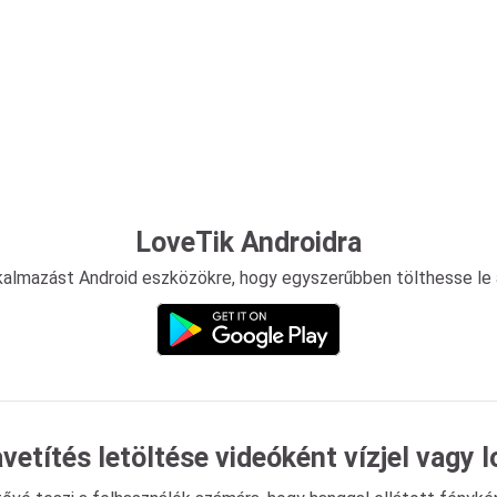
LoveTik Androidra
lkalmazást Android eszközökre, hogy egyszerűbben tölthesse le a
vetítés letöltése videóként vízjel vagy l