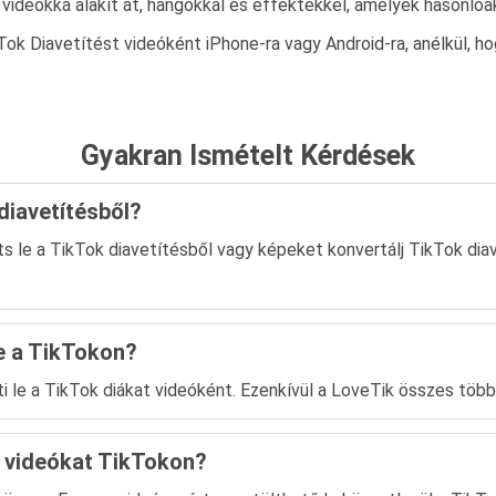
ideókká alakít át, hangokkal és effektekkel, amelyek hasonlóa
ok Diavetítést videóként iPhone-ra vagy Android-ra, anélkül, h
Gyakran Ismételt Kérdések
diavetítésből?
s le a TikTok diavetítésből vagy képeket konvertálj TikTok diav
e a TikTokon?
 le a TikTok diákat videóként. Ezenkívül a LoveTik összes többi
w videókat TikTokon?