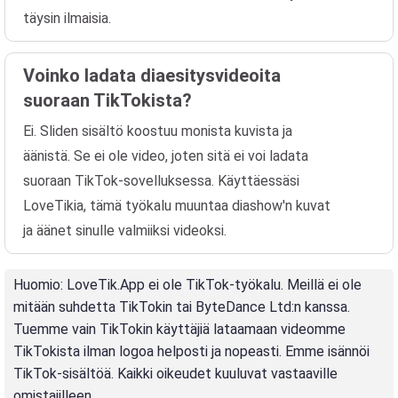
täysin ilmaisia.
Voinko ladata diaesitysvideoita
suoraan TikTokista?
Ei. Sliden sisältö koostuu monista kuvista ja
äänistä. Se ei ole video, joten sitä ei voi ladata
suoraan TikTok-sovelluksessa. Käyttäessäsi
LoveTikia, tämä työkalu muuntaa diashow'n kuvat
ja äänet sinulle valmiiksi videoksi.
Huomio
: LoveTik.App ei ole TikTok-työkalu. Meillä ei ole
mitään suhdetta TikTokin tai ByteDance Ltd:n kanssa.
Tuemme vain TikTokin käyttäjiä lataamaan videomme
TikTokista ilman logoa helposti ja nopeasti. Emme isännöi
TikTok-sisältöä. Kaikki oikeudet kuuluvat vastaaville
omistajilleen.