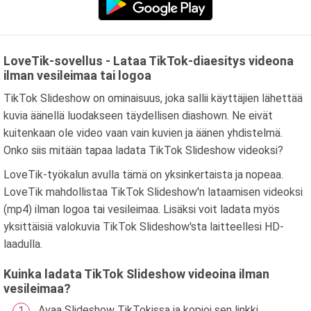
LoveTik-sovellus - Lataa TikTok-diaesitys videona
ilman vesileimaa tai logoa
TikTok Slideshow on ominaisuus, joka sallii käyttäjien lähettää
kuvia äänellä luodakseen täydellisen diashown. Ne eivät
kuitenkaan ole video vaan vain kuvien ja äänen yhdistelmä.
Onko siis mitään tapaa ladata TikTok Slideshow videoksi?
LoveTik-työkalun avulla tämä on yksinkertaista ja nopeaa.
LoveTik mahdollistaa TikTok Slideshow'n lataamisen videoksi
(mp4) ilman logoa tai vesileimaa. Lisäksi voit ladata myös
yksittäisiä valokuvia TikTok Slideshow'sta laitteellesi HD-
laadulla.
Kuinka ladata TikTok Slideshow videoina ilman
vesileimaa?
Avaa Slideshow TikTokissa ja kopioi sen linkki.