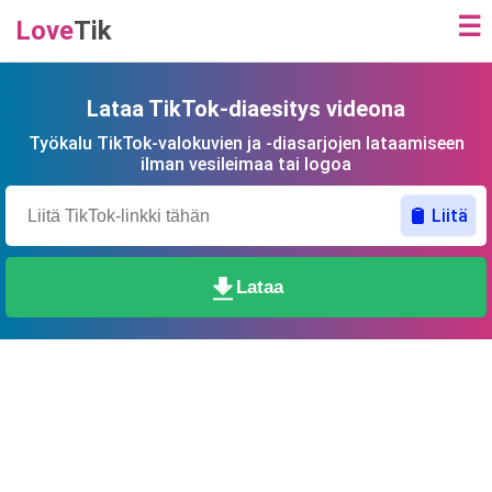
☰
Love
Tik
Lataa TikTok-diaesitys videona
Työkalu TikTok-valokuvien ja -diasarjojen lataamiseen
ilman vesileimaa tai logoa
Liitä
Lataa