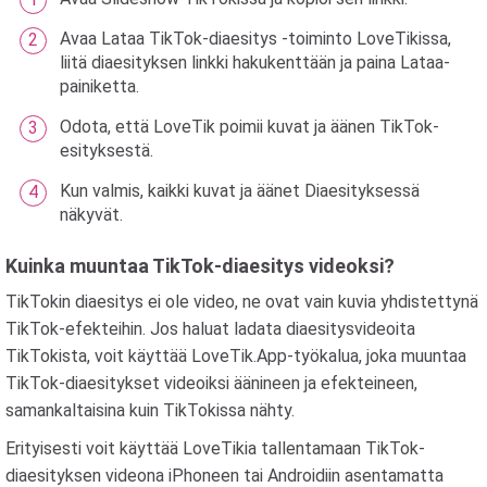
Avaa Lataa TikTok-diaesitys -toiminto LoveTikissa,
liitä diaesityksen linkki hakukenttään ja paina Lataa-
painiketta.
Odota, että LoveTik poimii kuvat ja äänen TikTok-
esityksestä.
Kun valmis, kaikki kuvat ja äänet Diaesityksessä
näkyvät.
Kuinka muuntaa TikTok-diaesitys videoksi?
TikTokin diaesitys ei ole video, ne ovat vain kuvia yhdistettynä
TikTok-efekteihin. Jos haluat ladata diaesitysvideoita
TikTokista, voit käyttää LoveTik.App-työkalua, joka muuntaa
TikTok-diaesitykset videoiksi äänineen ja efekteineen,
samankaltaisina kuin TikTokissa nähty.
Erityisesti voit käyttää LoveTikia tallentamaan TikTok-
diaesityksen videona iPhoneen tai Androidiin asentamatta