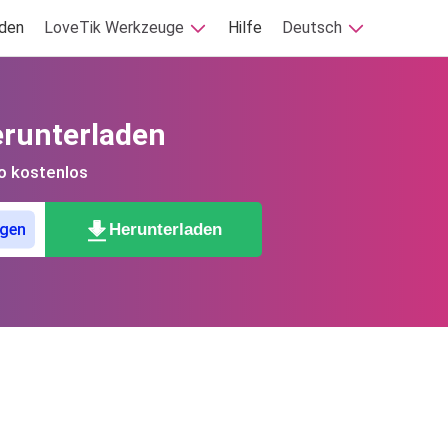
aden
LoveTik Werkzeuge
Hilfe
Deutsch
erunterladen
o kostenlos
Herunterladen
ügen