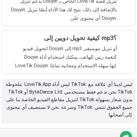
يدعم تنزيل Douyin الخاص بـ LoveTik تنزيل قصة
Douyin. بالإضافة إلى ذلك، يتيح لك هذا الأداة أيضًا تنزيل
أي محتوى على Douyin.
كيفية تحويل دويين إلى mp3؟
لتحويل فيديو Douyin إلى mp3 أو تنزيل موسيقى
Douyin كنغمة رنين للهاتف، يمكنك استخدام أداة
LoveTik Douyin. إنها سهلة الاستخدام ومجانية تمامًا.
: LoveTik.App ليس أداة TikTok. ليس لدينا أي علاقة مع
ملحوظة
TikTok أو ByteDance Ltd. نحن ندعم فقط مستخدمي TikTok
لتنزيل مقاطع الفيديو الخاصة بنا على TikTok بدون شعار بسهولة
وسرعة. نحن لا نستضيف أي محتوى TikTok. جميع الحقوق تنتمي
إلى أصحابها.