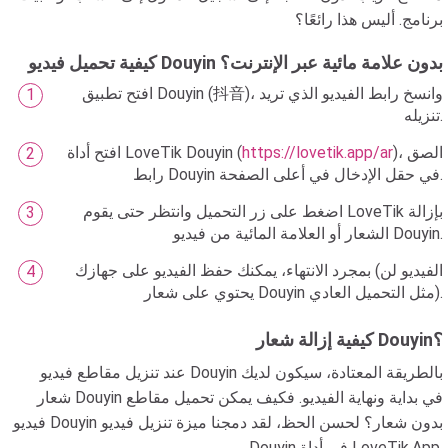
برنامج. أليس هذا رائعًا؟
كيفية تحميل فيديو Douyin بدون علامة مائية عبر الإنترنت؟
افتح تطبيق Douyin (抖音)، وانسخ رابط الفيديو الذي تريد
تنزيله.
)، الصق
https://lovetik.app/ar
افتح أداة LoveTik Douyin (
رابط Douyin في حقل الإدخال في أعلى الصفحة.
اضغط على زر التحميل وانتظر حتى يقوم LoveTik بإزالة
الشعار أو العلامة المائية من فيديو Douyin.
بمجرد الانتهاء، يمكنك حفظ الفيديو على جهازك (الفيديو لن
يحتوي على شعار Douyin مثل التحميل العادي).
كيفية إزالة شعار Douyin؟
عند تنزيل مقاطع فيديو Douyin بالطريقة المعتادة، سيكون لديك
شعار Douyin في بداية ونهاية الفيديو. فكيف يمكن تحميل مقاطع
فيديو Douyin بدون شعار؟ لحسن الحظ، لقد دمجنا ميزة تنزيل فيديو
Douyin في أداة LoveTik.App.