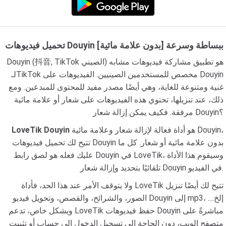
تحميل فيديوهات Douyin ببساطة وسرعة [بدون علامة مائية]
Douyin (抖音, TikTok الصيني) هو تطبيق مشاركة فيديوهات مشابه
لـTikTok مخصص للمستخدمين الصينيين. الفيديوهات على Douyin
غنية ومتنوعة للغاية، وهي أيضًا مصدر مفيد للمحتوى للمبدعين. ومع
ذلك، عند تنزيلها، تحتوي هذه الفيديوهات على شعار أو علامة مائية
مرفقة. فكيف يمكن إزالة شعار Douyin؟
هو أداة فعالة لإزالة شعار وعلامة مائية Douyin،
LoveTik Douyin
تتيح لك تحميل فيديوهات Douyin بدون علامة مائية أو شعار. كل ما
عليك فعله هو لصق رابط Douyin في LoveTik، وسيقوم هذا الأداة
تلقائيًا بتحديد وإزالة شعار Douyin في الفيديو.
ولا يتوقف الأمر عند هذا الحد، فأداة LoveTik تتيح لك أيضًا تنزيل
الصور، والشرائح، والقصص، وتحويل فيديو Douyin إلى mp3، ...إلخ.
وبشكل خاص، تدعم LoveTik حفظ فيديوهات Douyin مباشرةً على
متصفح الويب، دون الحاجة إلى تسجيل الدخول إلى حساب أو تثبيت